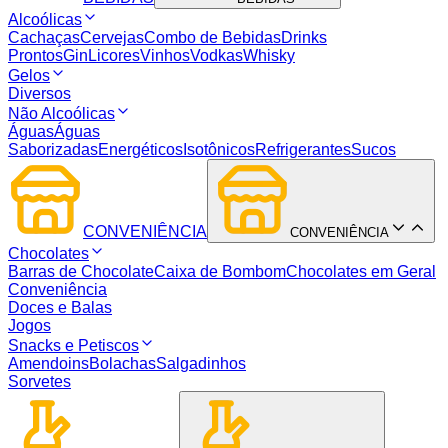
Alcoólicas
Cachaças
Cervejas
Combo de Bebidas
Drinks
Prontos
Gin
Licores
Vinhos
Vodkas
Whisky
Gelos
Diversos
Não Alcoólicas
Águas
Águas
Saborizadas
Energéticos
Isotônicos
Refrigerantes
Sucos
CONVENIÊNCIA
CONVENIÊNCIA
Chocolates
Barras de Chocolate
Caixa de Bombom
Chocolates em Geral
Conveniência
Doces e Balas
Jogos
Snacks e Petiscos
Amendoins
Bolachas
Salgadinhos
Sorvetes