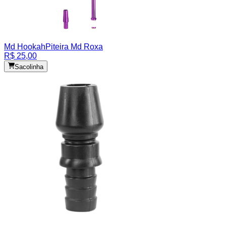
Md Hookah
Piteira Md Roxa
R$ 25,00
Sacolinha