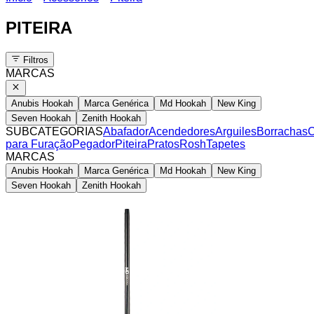
PITEIRA
Filtros
MARCAS
Anubis Hookah
Marca Genérica
Md Hookah
New King
Seven Hookah
Zenith Hookah
SUBCATEGORIAS
Abafador
Acendedores
Arguiles
Borrachas
C
para Furação
Pegador
Piteira
Pratos
Rosh
Tapetes
MARCAS
Anubis Hookah
Marca Genérica
Md Hookah
New King
Seven Hookah
Zenith Hookah