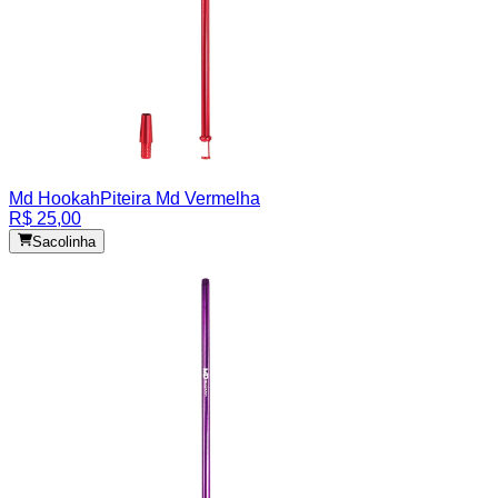
Md Hookah
Piteira Md Vermelha
R$ 25,00
Sacolinha