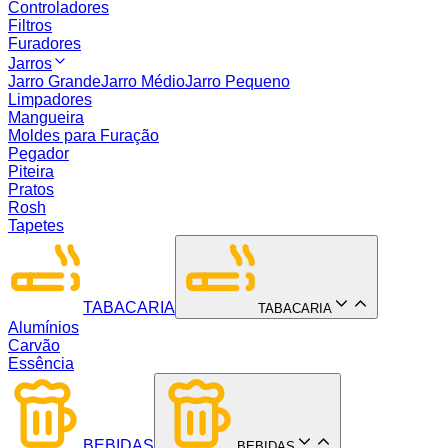
Controladores
Filtros
Furadores
Jarros
Jarro Grande
Jarro Médio
Jarro Pequeno
Limpadores
Mangueira
Moldes para Furação
Pegador
Piteira
Pratos
Rosh
Tapetes
TABACARIA
TABACARIA
Alumínios
Carvão
Essência
BEBIDAS
BEBIDAS