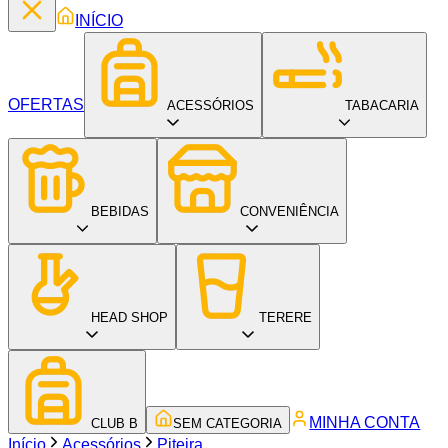
INÍCIO
OFERTAS
ACESSÓRIOS
TABACARIA
BEBIDAS
CONVENIÊNCIA
HEAD SHOP
TERERE
MINHA CONTA
CLUB B
SEM CATEGORIA
Início
Acessórios
Piteira