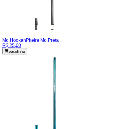
Md Hookah
Piteira Md Preta
R$ 25,00
Sacolinha