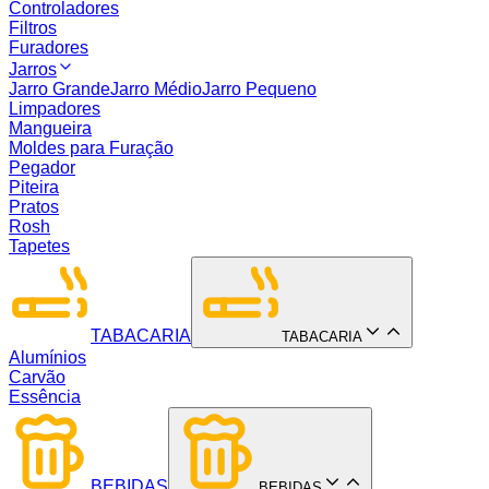
Controladores
Filtros
Furadores
Jarros
Jarro Grande
Jarro Médio
Jarro Pequeno
Limpadores
Mangueira
Moldes para Furação
Pegador
Piteira
Pratos
Rosh
Tapetes
TABACARIA
TABACARIA
Alumínios
Carvão
Essência
BEBIDAS
BEBIDAS