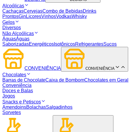
Alcoólicas
Cachaças
Cervejas
Combo de Bebidas
Drinks
Prontos
Gin
Licores
Vinhos
Vodkas
Whisky
Gelos
Diversos
Não Alcoólicas
Águas
Águas
Saborizadas
Energéticos
Isotônicos
Refrigerantes
Sucos
CONVENIÊNCIA
CONVENIÊNCIA
Chocolates
Barras de Chocolate
Caixa de Bombom
Chocolates em Geral
Conveniência
Doces e Balas
Jogos
Snacks e Petiscos
Amendoins
Bolachas
Salgadinhos
Sorvetes