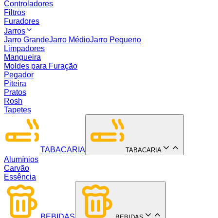
Controladores
Filtros
Furadores
Jarros
Jarro Grande
Jarro Médio
Jarro Pequeno
Limpadores
Mangueira
Moldes para Furação
Pegador
Piteira
Pratos
Rosh
Tapetes
TABACARIA
TABACARIA
Alumínios
Carvão
Essência
BEBIDAS
BEBIDAS