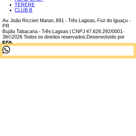
TERERE
CLUB B
Av. João Riccieri Maran
,
891
-
Três Lagoas
,
Foz do Iguaçu
-
PR
Bujão Tabacaria - Três Lagoas
| CNPJ
47.626.292/0001-
36
©
2026
Todos os direitos reservados.
Desenvolvido por