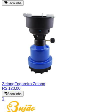
Sacolinha
Zelong
Fogareiro Zelong
R$ 120,00
Sacolinha
1