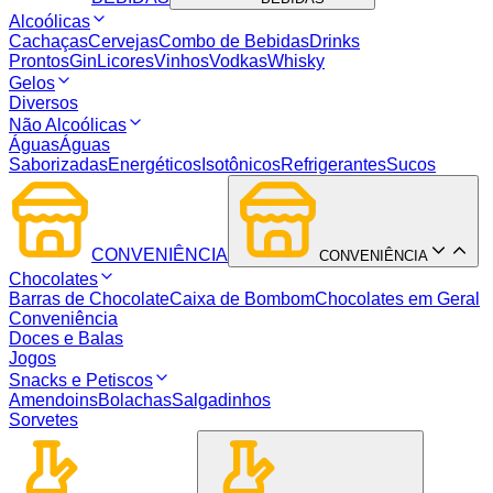
Alcoólicas
Cachaças
Cervejas
Combo de Bebidas
Drinks
Prontos
Gin
Licores
Vinhos
Vodkas
Whisky
Gelos
Diversos
Não Alcoólicas
Águas
Águas
Saborizadas
Energéticos
Isotônicos
Refrigerantes
Sucos
CONVENIÊNCIA
CONVENIÊNCIA
Chocolates
Barras de Chocolate
Caixa de Bombom
Chocolates em Geral
Conveniência
Doces e Balas
Jogos
Snacks e Petiscos
Amendoins
Bolachas
Salgadinhos
Sorvetes