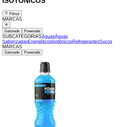
ISOTÔNICOS
Filtros
MARCAS
Gatorade
Powerade
SUBCATEGORIAS
Águas
Águas
Saborizadas
Energéticos
Isotônicos
Refrigerantes
Sucos
MARCAS
Gatorade
Powerade