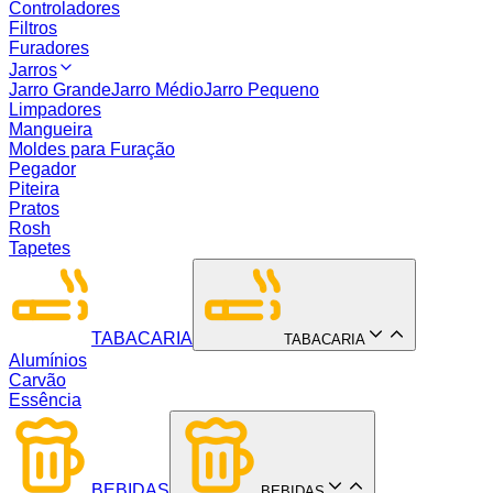
Controladores
Filtros
Furadores
Jarros
Jarro Grande
Jarro Médio
Jarro Pequeno
Limpadores
Mangueira
Moldes para Furação
Pegador
Piteira
Pratos
Rosh
Tapetes
TABACARIA
TABACARIA
Alumínios
Carvão
Essência
BEBIDAS
BEBIDAS