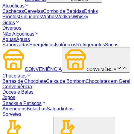
Alcoólicas
Cachaças
Cervejas
Combo de Bebidas
Drinks
Prontos
Gin
Licores
Vinhos
Vodkas
Whisky
Gelos
Diversos
Não Alcoólicas
Águas
Águas
Saborizadas
Energéticos
Isotônicos
Refrigerantes
Sucos
CONVENIÊNCIA
CONVENIÊNCIA
Chocolates
Barras de Chocolate
Caixa de Bombom
Chocolates em Geral
Conveniência
Doces e Balas
Jogos
Snacks e Petiscos
Amendoins
Bolachas
Salgadinhos
Sorvetes