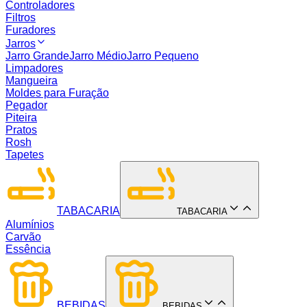
Controladores
Filtros
Furadores
Jarros
Jarro Grande
Jarro Médio
Jarro Pequeno
Limpadores
Mangueira
Moldes para Furação
Pegador
Piteira
Pratos
Rosh
Tapetes
TABACARIA
TABACARIA
Alumínios
Carvão
Essência
BEBIDAS
BEBIDAS