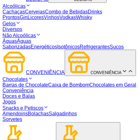
Alcoólicas
Cachaças
Cervejas
Combo de Bebidas
Drinks
Prontos
Gin
Licores
Vinhos
Vodkas
Whisky
Gelos
Diversos
Não Alcoólicas
Águas
Águas
Saborizadas
Energéticos
Isotônicos
Refrigerantes
Sucos
CONVENIÊNCIA
CONVENIÊNCIA
Chocolates
Barras de Chocolate
Caixa de Bombom
Chocolates em Geral
Conveniência
Doces e Balas
Jogos
Snacks e Petiscos
Amendoins
Bolachas
Salgadinhos
Sorvetes