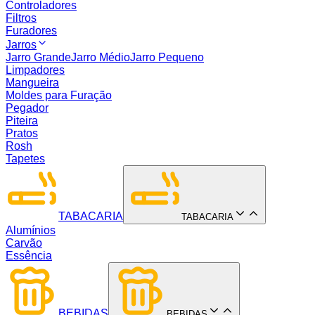
Controladores
Filtros
Furadores
Jarros
Jarro Grande
Jarro Médio
Jarro Pequeno
Limpadores
Mangueira
Moldes para Furação
Pegador
Piteira
Pratos
Rosh
Tapetes
TABACARIA
TABACARIA
Alumínios
Carvão
Essência
BEBIDAS
BEBIDAS