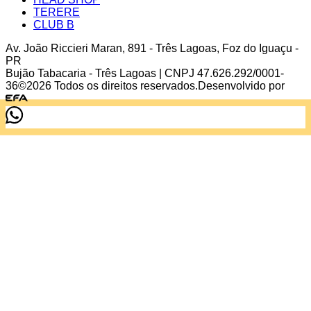
TERERE
CLUB B
Av. João Riccieri Maran
,
891
-
Três Lagoas
,
Foz do Iguaçu
-
PR
Bujão Tabacaria - Três Lagoas
| CNPJ
47.626.292/0001-
36
©
2026
Todos os direitos reservados.
Desenvolvido por