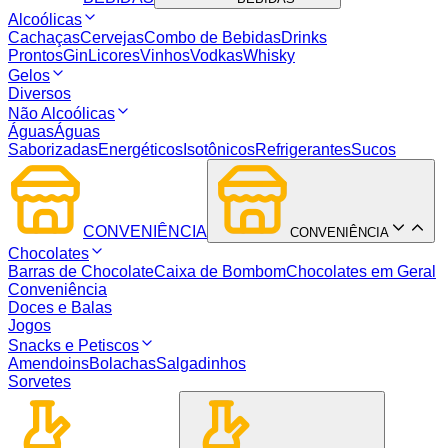
Alcoólicas
Cachaças
Cervejas
Combo de Bebidas
Drinks
Prontos
Gin
Licores
Vinhos
Vodkas
Whisky
Gelos
Diversos
Não Alcoólicas
Águas
Águas
Saborizadas
Energéticos
Isotônicos
Refrigerantes
Sucos
CONVENIÊNCIA
CONVENIÊNCIA
Chocolates
Barras de Chocolate
Caixa de Bombom
Chocolates em Geral
Conveniência
Doces e Balas
Jogos
Snacks e Petiscos
Amendoins
Bolachas
Salgadinhos
Sorvetes